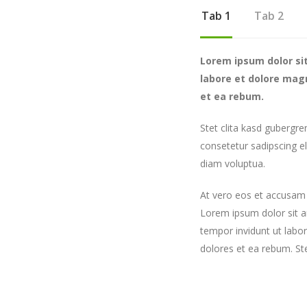
Tab 1
Tab 2
Lorem ipsum dolor si
labore et dolore mag
et ea rebum.
Stet clita kasd gubergr
consetetur sadipscing e
diam voluptua.
At vero eos et accusam 
Lorem ipsum dolor sit a
tempor invidunt ut labo
dolores et ea rebum. St