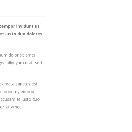
tempor invidunt ut
et justo duo dolores
sum dolor sit amet,
gna aliquyam erat, sed
takimata sanctus est
diam nonumy eirmod
 accusam et justo duo
or sit amet.